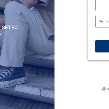
Senha
or SETEC
a!
2