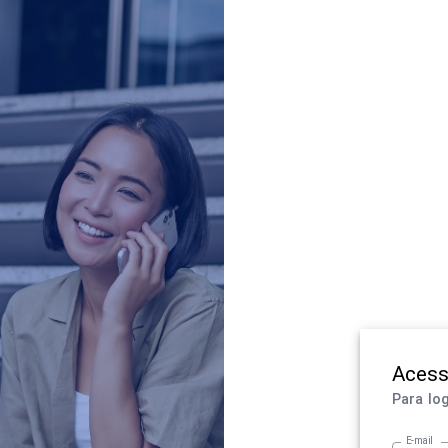
Acess
Para log
E-mail